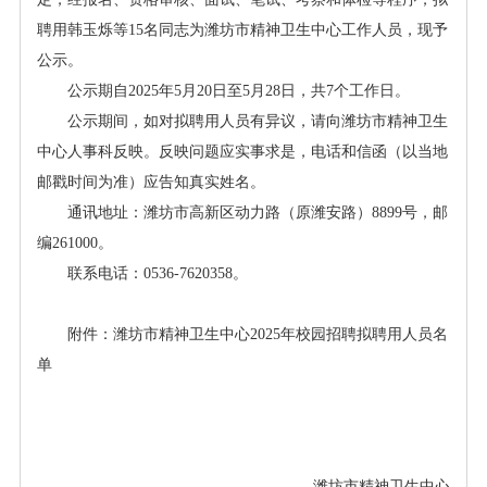
聘用韩玉烁
等
1
5
名同志为潍坊市精神卫生中心工作人员，现予
公示。
公示期自
202
5
年
5
月
20
日至
5
月
28
日，共
7
个工作日。
公示期间，如对拟聘用人员有异议，请向潍坊市精神卫生
中心人事科反映。反映问题应实事求是，电话和信函（以当地
邮戳时间为准）应告知真实姓名。
通讯地址：潍坊市高新区动力路（原潍安路）
8899
号，邮
编
261000
。
联系电话：
0536-7620358
。
附件：潍坊市精神卫生中心2025年校园招聘拟聘用人员名
单
潍坊市精神卫生中心